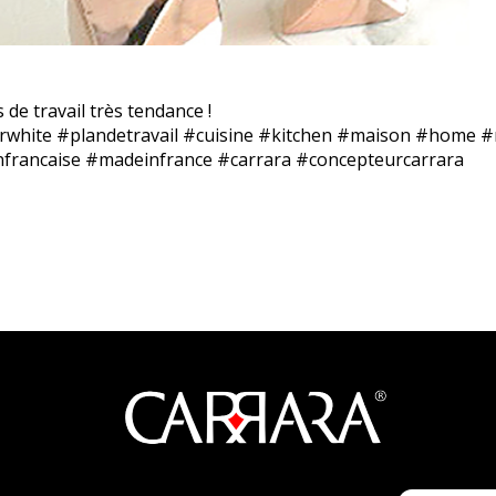
de travail très tendance !
rwhite #plandetravail #cuisine #kitchen #maison #home #r
nfrancaise #madeinfrance #carrara #concepteurcarrara