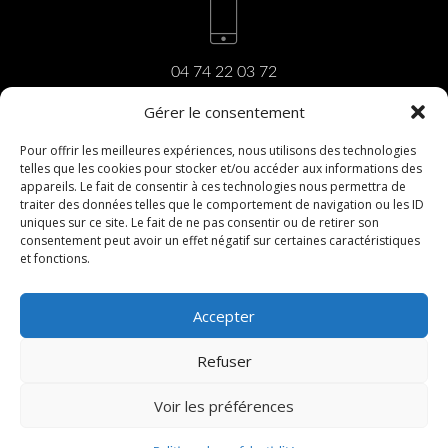
04 74 22 03 72
Gérer le consentement
Pour offrir les meilleures expériences, nous utilisons des technologies
telles que les cookies pour stocker et/ou accéder aux informations des
carrara@carrara.fr
appareils. Le fait de consentir à ces technologies nous permettra de
traiter des données telles que le comportement de navigation ou les ID
uniques sur ce site. Le fait de ne pas consentir ou de retirer son
consentement peut avoir un effet négatif sur certaines caractéristiques
et fonctions.
206, rue du Revermont
01440 Viriat
Accepter
Refuser
PRISE DE RENDEZ-VOUS
COPYRIGHT ©2017 |
MENTIONS LÉGALES
|
Voir les préférences
CRÉATION DU SITE INTERNET :
WWW.IDCOM-
LAGENCE.FR