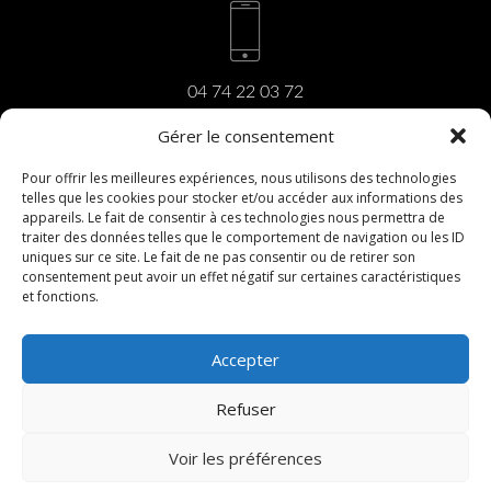
04 74 22 03 72
Gérer le consentement
Pour offrir les meilleures expériences, nous utilisons des technologies
telles que les cookies pour stocker et/ou accéder aux informations des
carrara@carrara.fr
appareils. Le fait de consentir à ces technologies nous permettra de
traiter des données telles que le comportement de navigation ou les ID
uniques sur ce site. Le fait de ne pas consentir ou de retirer son
consentement peut avoir un effet négatif sur certaines caractéristiques
et fonctions.
206, rue du Revermont
01440 Viriat
Accepter
Refuser
PRISE DE RENDEZ-VOUS
COPYRIGHT ©2017 |
MENTIONS LÉGALES
|
Voir les préférences
CRÉATION DU SITE INTERNET :
WWW.IDCOM-
LAGENCE.FR