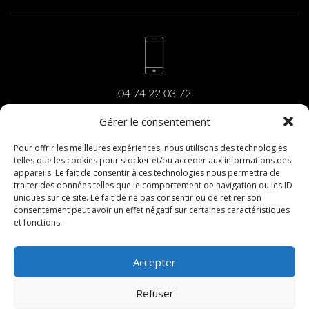
04 74 22 03 72
Gérer le consentement
Pour offrir les meilleures expériences, nous utilisons des technologies
telles que les cookies pour stocker et/ou accéder aux informations des
carrara@carrara.fr
appareils. Le fait de consentir à ces technologies nous permettra de
traiter des données telles que le comportement de navigation ou les ID
uniques sur ce site. Le fait de ne pas consentir ou de retirer son
consentement peut avoir un effet négatif sur certaines caractéristiques
et fonctions.
206, rue du Revermont
01440 Viriat
Accepter
Refuser
PRISE DE RENDEZ-VOUS