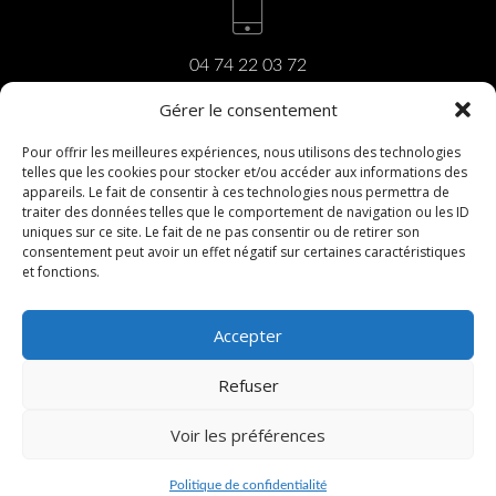
04 74 22 03 72
Gérer le consentement
Pour offrir les meilleures expériences, nous utilisons des technologies
telles que les cookies pour stocker et/ou accéder aux informations des
carrara@carrara.fr
appareils. Le fait de consentir à ces technologies nous permettra de
traiter des données telles que le comportement de navigation ou les ID
uniques sur ce site. Le fait de ne pas consentir ou de retirer son
consentement peut avoir un effet négatif sur certaines caractéristiques
et fonctions.
206, rue du Revermont
01440 Viriat
Accepter
Refuser
PRISE DE RENDEZ-VOUS
COPYRIGHT ©2017 |
MENTIONS LÉGALES
|
Voir les préférences
CRÉATION DU SITE INTERNET :
WWW.IDCOM-
LAGENCE.FR
Politique de confidentialité