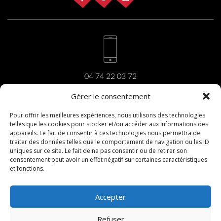
04 74 22 03 72
Gérer le consentement
Pour offrir les meilleures expériences, nous utilisons des technologies
telles que les cookies pour stocker et/ou accéder aux informations des
carrara@carrara.fr
appareils. Le fait de consentir à ces technologies nous permettra de
traiter des données telles que le comportement de navigation ou les ID
uniques sur ce site. Le fait de ne pas consentir ou de retirer son
consentement peut avoir un effet négatif sur certaines caractéristiques
et fonctions.
206, rue du Revermont
01440 Viriat
Accepter
Refuser