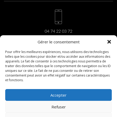
04 74 22 03 72
Gérer le consentement
Pour offrir les meilleures expériences, nous utilisons des technologies
telles que les cookies pour stocker et/ou accéder aux informations des
carrara@carrara.fr
appareils. Le fait de consentir à ces technologies nous permettra de
traiter des données telles que le comportement de navigation ou les ID
uniques sur ce site. Le fait de ne pas consentir ou de retirer son
consentement peut avoir un effet négatif sur certaines caractéristiques
et fonctions.
206, rue du Revermont
01440 Viriat
Accepter
Refuser
PRISE DE RENDEZ-VOUS
COPYRIGHT ©2017 |
MENTIONS LÉGALES
|